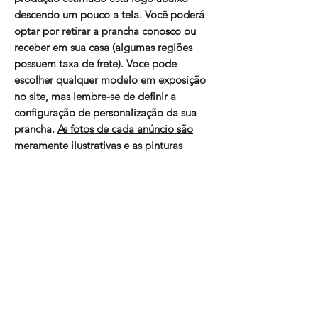
descendo um pouco a tela. Você poderá
optar por retirar a prancha conosco ou
receber em sua casa (algumas regiões
possuem taxa de frete). Voce pode
escolher qualquer modelo em exposição
no site, mas lembre-se de definir a
configuração de personalização da sua
prancha.
As fotos de cada anúncio são
meramente ilustrativas e as pinturas
possuem custo a parte
. O preço dos
anúncios é com a prancha branca sem
pintura e com os copinhos para quilhas
originais FCSII ou Futures. As pranchas
não possuem mais as faixas de carbono
na rabeta e foram substituídas por um
tecido de reforço na mesma região.
Informações do Produto