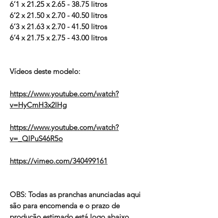
6’1 x 21.25 x 2.65 - 38.75 litros
6’2 x 21.50 x 2.70 - 40.50 litros
6’3 x 21.63 x 2.70 - 41.50 litros
6’4 x 21.75 x 2.75 - 43.00 litros
Vídeos deste modelo:
https://www.youtube.com/watch?
v=HyCmH3x2lHg
https://www.youtube.com/watch?
v=_QlPuS46R5o
https://vimeo.com/340499161
OBS:
Todas as pranchas anunciadas aqui
são para encomenda e o prazo de
produção estimado está logo abaixo