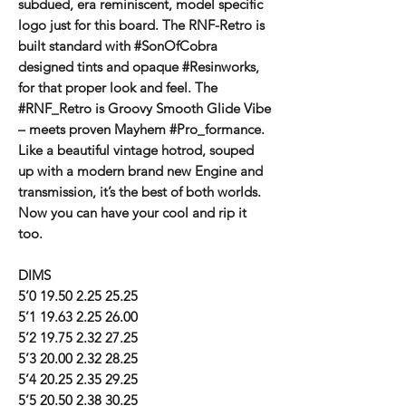
subdued, era reminiscent, model specific
logo just for this board. The RNF-Retro is
built standard with #SonOfCobra
designed tints and opaque #Resinworks,
for that proper look and feel. The
#RNF_Retro is Groovy Smooth Glide Vibe
– meets proven Mayhem #Pro_formance.
Like a beautiful vintage hotrod, souped
up with a modern brand new Engine and
transmission, it’s the best of both worlds.
Now you can have your cool and rip it
too.
DIMS
5’0 19.50 2.25 25.25
5’1 19.63 2.25 26.00
5’2 19.75 2.32 27.25
5’3 20.00 2.32 28.25
5’4 20.25 2.35 29.25
5’5 20.50 2.38 30.25