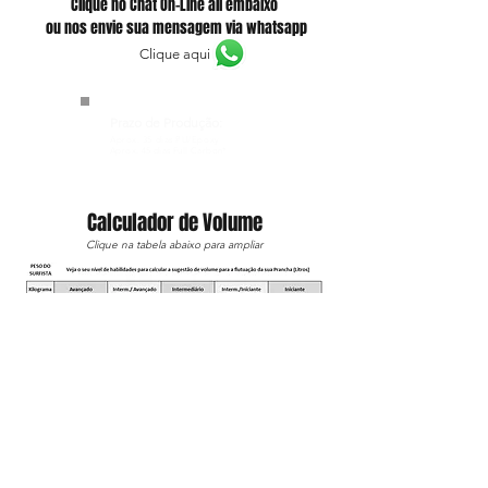
Clique no Chat On-Line ali embaixo
ou nos envie sua mensagem via whatsapp
Clique aqui
Prazo de Produção:
Aprox. 35
dias PU/Epoxy
Aprox. 45
dias Full Carbon*
Calculador de Volume
Clique na tabela abaixo para ampliar