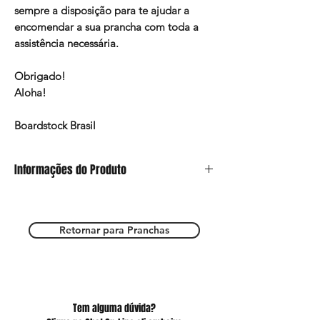
sempre a disposição para te ajudar a
encomendar a sua prancha com toda a
assistência necessária.
Obrigado!
Aloha!
Boardstock Brasil
Informações do Produto
Este anúncio refere-se somente ao modelo
de Pintura e a prancha deverá ser escolhida
nos outros anúncios do site.
Retornar para Pranchas
Estamos a total disposição para esclarecer
suas dúvidas e te ajudar a ter a sua prancha
mágica!
Tem alguma dúvida?