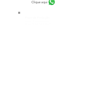
Clique aqui
Prazo de Produção:
Aprox. 35
dias PU/Epoxy
Aprox. 45
dias Full Carbon*
Calculador de Volume
Clique na tabela abaixo para ampliar