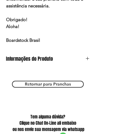
assistência necessária.
Obrigado!
Aloha!
Boardstock Brasil
Informações do Produto
Este anúncio refere-se somente ao modelo
de Pintura e a prancha deverá ser escolhida
nos outros anúncios do site.
Retornar para Pranchas
Estamos a total disposição para esclarecer
suas dúvidas e te ajudar a ter a sua prancha
mágica!
Tem alguma dúvida?
Clique no Chat On-Line ali embaixo
ou nos envie sua mensagem via whatsapp