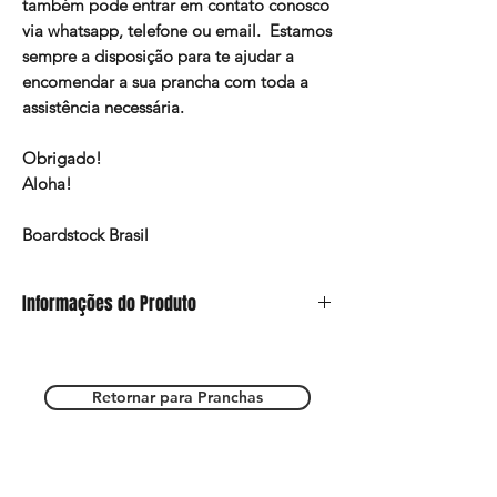
também pode entrar em contato conosco
via whatsapp, telefone ou email. Estamos
sempre a disposição para te ajudar a
encomendar a sua prancha com toda a
assistência necessária.
Obrigado!
Aloha!
Boardstock Brasil
Informações do Produto
Este anúncio refere-se somente ao modelo
de Pintura e a prancha deverá ser escolhida
nos outros anúncios do site.
Retornar para Pranchas
Estamos a total disposição para esclarecer
suas dúvidas e te ajudar a ter a sua prancha
mágica!