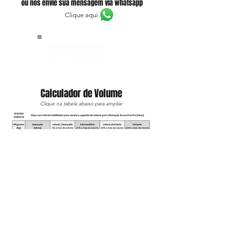
ou nos envie sua mensagem via whatsapp
Clique aqui
Prazo de Produção:
Aprox. 35
dias PU/Epoxy
Aprox. 45
dias Full Carbon*
Calculador de Volume
Clique na tabela abaixo para ampliar