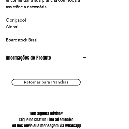
encomendar a sua prancha com toda a
assistência necessária.
Obrigado!
Aloha!
Boardstock Brasil
Informações do Produto
Este anúncio refere-se somente ao modelo
de Pintura e a prancha deverá ser escolhida
nos outros anúncios do site.
Retornar para Pranchas
Estamos a total disposição para esclarecer
suas dúvidas e te ajudar a ter a sua prancha
mágica!
Tem alguma dúvida?
Clique no Chat On-Line ali embaixo
ou nos envie sua mensagem via whatsapp