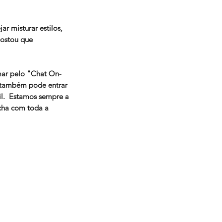
r misturar estilos,
gostou que
mar pelo "Chat On-
ou também pode entrar
il. Estamos sempre a
cha com toda a