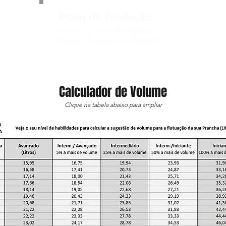
Prazo de Produção:
Aprox. 35
dias PU/Epoxy
Aprox. 45
dias Full Carbon*
Calculador de Volume
Clique na tabela abaixo para ampliar