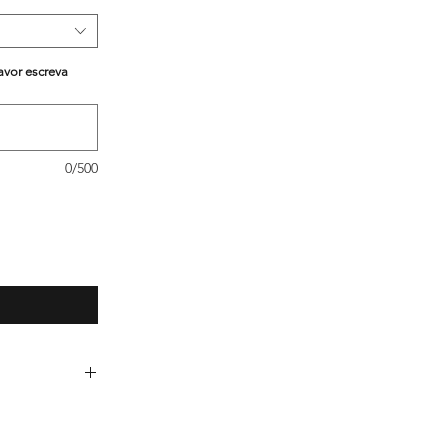
avor escreva
0/500
lo de Pintura e
os anúncios do