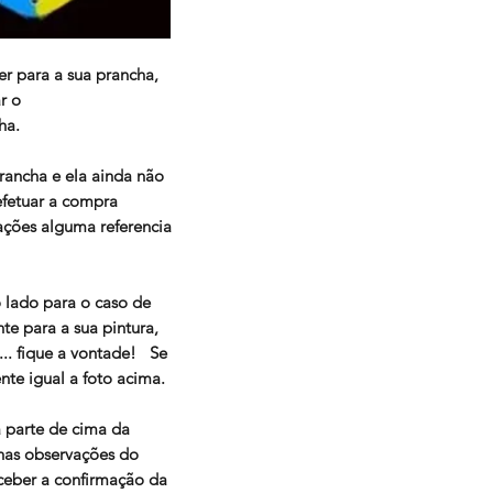
site.
Estamos a total disposição para esclarec
r para a sua prancha,
e te ajudar a ter a sua prancha mágica!
r o
ha.
rancha e ela ainda não
fetuar a compra
ações alguma referencia
 lado para o caso de
e para a sua pintura,
... fique a vontade! Se
te igual a foto acima.
 parte de cima da
nas observações do
ceber a confirmação da