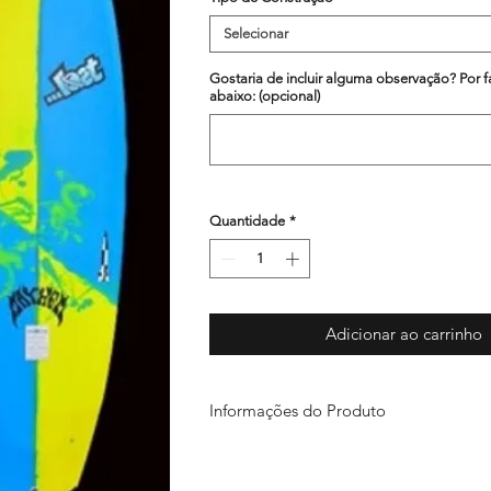
Selecionar
Gostaria de incluir alguma observação? Por f
abaixo: (opcional)
Quantidade
*
Adicionar ao carrinho
Informações do Produto
Este anúncio refere-se somente ao mode
a prancha deverá ser escolhida nos outr