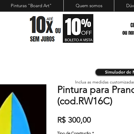
Pinturas "Board Art"
Quem somos
Dúv
C
ou no
Simulador de 
Inclua as medidas customizada
Pintura para Pran
(cod.RW16C)
Preço
R$ 300,00
Tipo de Construção
*