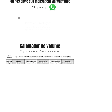
ou nos envie sua mensagem via whatsapp
Clique aqui
Prazo de Produção:
Aprox. 35
dias PU/Epoxy
Aprox. 45
dias Full Carbon*
Calculador de Volume
Clique na tabela abaixo para ampliar