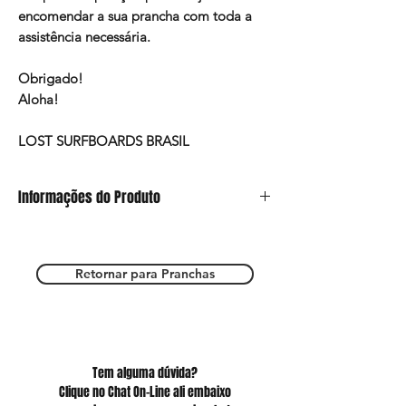
encomendar a sua prancha com toda a
assistência necessária.
Obrigado!
Aloha!
LOST SURFBOARDS BRASIL
Informações do Produto
Este anúncio refere-se somente ao modelo
de Pintura e a prancha deverá ser escolhida
nos outros anúncios do site.
Retornar para Pranchas
Estamos a total disposição para esclarecer
suas dúvidas e te ajudar a ter a sua prancha
mágica!
Tem alguma dúvida?
Clique no Chat On-Line ali embaixo