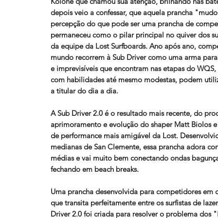
Kolohe que chamou sua atenção, brilhando nas bate
depois veio a confessar, que aquela prancha "mud
percepção do que pode ser uma prancha de compet
permaneceu como o pilar principal no quiver dos su
da equipe da Lost Surfboards. Ano após ano, comp
mundo recorrem à Sub Driver como uma arma para 
e imprevisíveis que encontram nas etapas do WQS, n
com habilidades até mesmo modestas, podem utili
a titular do dia a dia.
A Sub Driver 2.0 é o resultado mais recente, do pro
aprimoramento e evolução do shaper Matt Biolos e
de performance mais amigável da Lost. Desenvolvi
medianas de San Clemente, essa prancha adora co
médias e vai muito bem conectando ondas bagunçad
fechando em beach breaks.
Uma prancha desenvolvida para competidores em c
que transita perfeitamente entre os surfistas de laze
Driver 2.0 foi criada para resolver o problema dos 