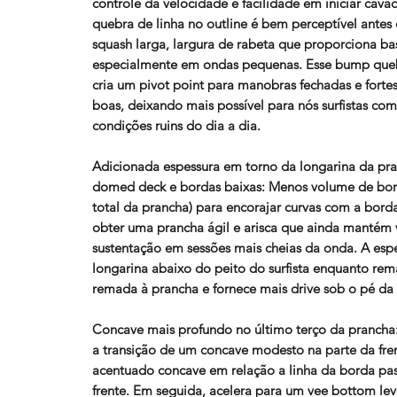
controle da velocidade e facilidade em iniciar cava
quebra de linha no outline é bem perceptível antes 
squash larga, largura de rabeta que proporciona ba
especialmente em ondas pequenas. Esse bump quebr
cria um pivot point para manobras fechadas e fort
boas, deixando mais possível para nós surfistas co
condições ruins do dia a dia.
Adicionada espessura em torno da longarina da pr
domed deck e bordas baixas:
Menos volume de bord
total da prancha) para encorajar curvas com a bord
obter uma prancha ágil e arisca que ainda mantém 
sustentação em sessões mais cheias da onda. A esp
longarina abaixo do peito do surfista enquanto re
remada à prancha e fornece mais drive sob o pé da 
Concave mais profundo no último terço da prancha
a transição de um concave modesto na parte da fre
acentuado concave em relação a linha da borda pas
frente. Em seguida, acelera para um vee bottom leve