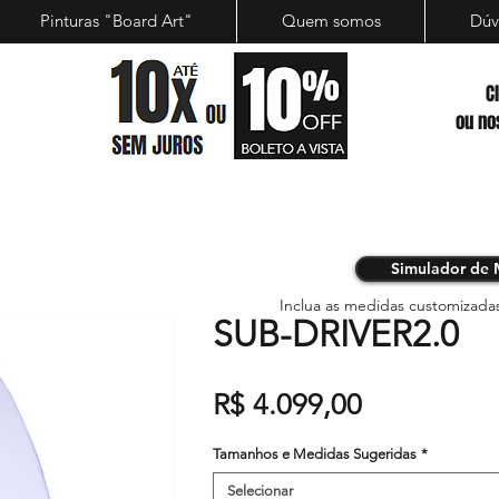
Pinturas "Board Art"
Quem somos
Dúv
C
ou no
Simulador de 
Inclua as medidas customizada
SUB-DRIVER2.0
Preço
R$ 4.099,00
Tamanhos e Medidas Sugeridas
*
Selecionar