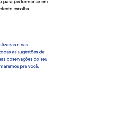
Canais de Atendimento:
o para performance em
elente escolha.
Chat On-line
Mensagem na página
"Contato"
E-mail:
sac.lost@admgroup.com.br
Whatsapp:
(11) 98166-0000
Telefone: (11) 3021-3611
lizadas e nas
 todas as sugestões de
(Atendimendo de Segunda a Sexta Feira 
nas observações do seu
20h)
rmaremos pra você.