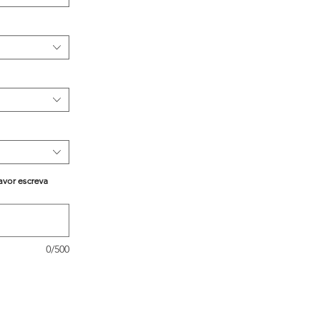
avor escreva
0/500