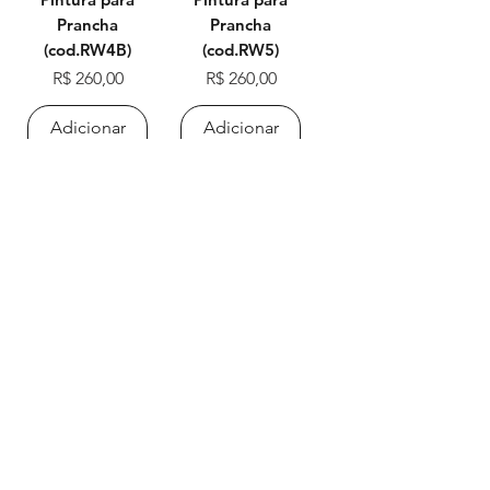
Prancha
Prancha
(cod.RW4B)
(cod.RW5)
Preço
Preço
R$ 260,00
R$ 260,00
Adicionar
Adicionar
ao
ao
carrinho
carrinho
Ver mais pinturas
Retornar para Pranchas